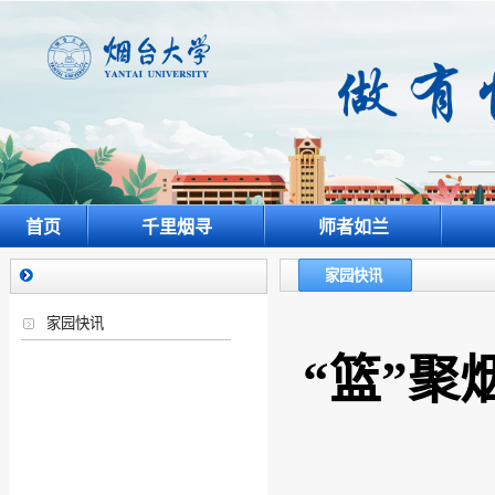
首页
千里烟寻
师者如兰
家园快讯
家园快讯
“篮”聚