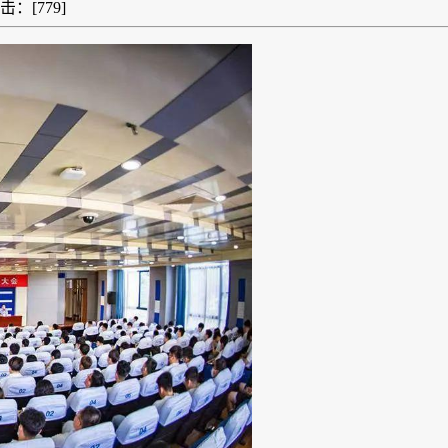
点击：[
779
]