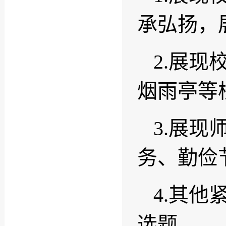
承弘扬，
2.展
烟雨亭等
3.展
务、勤俭
4.其
选题。